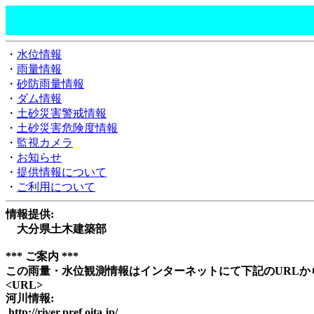
・
水位情報
・
雨量情報
・
砂防雨量情報
・
ダム情報
・
土砂災害警戒情報
・
土砂災害危険度情報
・
監視カメラ
・
お知らせ
・
提供情報について
・
ご利用について
情報提供:
大分県土木建築部
*** ご案内 ***
この雨量・水位観測情報はインターネットにて下記のURLか
<URL>
河川情報:
http://river.pref.oita.jp/