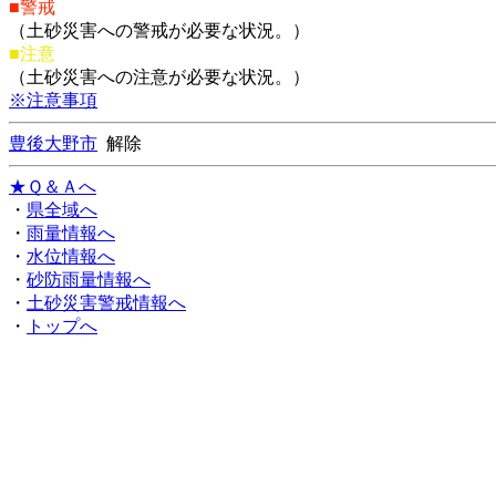
■警戒
（土砂災害への警戒が必要な状況。）
■注意
（土砂災害への注意が必要な状況。）
※注意事項
豊後大野市
解除
★Ｑ＆Ａへ
・
県全域へ
・
雨量情報へ
・
水位情報へ
・
砂防雨量情報へ
・
土砂災害警戒情報へ
・
トップへ