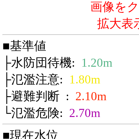
画像を
拡大表
■基準値
├水防団待機:
1.20m
├氾濫注意:
1.80m
├避難判断 :
2.10m
└氾濫危険:
2.70m
■現在水位