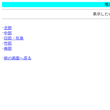
地
表示した
･
北部
･
中部
･
日田・玖珠
･
竹田
･
南部
･
前の画面へ戻る