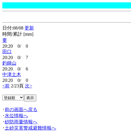
日付:08/08
更新
時間/累計 [mm]
要
20:20 0/ 0
田口
20:20 0/ 7
釣鐘山
20:20 0/ 6
中津土木
20:20 0/ 0
<前
2/23頁
次>
･
前の画面へ戻る
･
水位情報へ
･
砂防雨量情報へ
･
土砂災害警戒避難情報へ