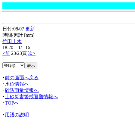
日付:08/07
更新
時間/累計 [mm]
竹田土木
18:20 1/ 16
<前
23/23頁
次>
･
前の画面へ戻る
･
水位情報へ
･
砂防雨量情報へ
･
土砂災害警戒避難情報へ
･
TOPへ
･
用語の説明