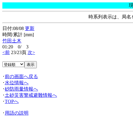
時系列表示は、局名
日付:08/08
更新
時間/累計 [mm]
竹田土木
01:20 0/ 3
<前
23/23頁
次>
･
前の画面へ戻る
･
水位情報へ
･
砂防雨量情報へ
･
土砂災害警戒避難情報へ
･
TOPへ
･
用語の説明