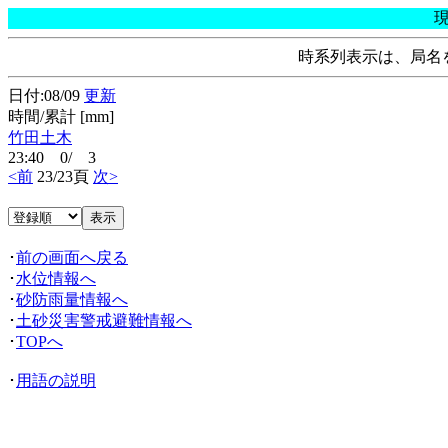
時系列表示は、局名
日付:08/09
更新
時間/累計 [mm]
竹田土木
23:40 0/ 3
<前
23/23頁
次>
･
前の画面へ戻る
･
水位情報へ
･
砂防雨量情報へ
･
土砂災害警戒避難情報へ
･
TOPへ
･
用語の説明