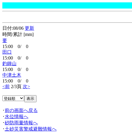
日付:08/06
更新
時間/累計 [mm]
要
15:00 0/ 0
田口
15:00 0/ 0
釣鐘山
15:00 0/ 0
中津土木
15:00 0/ 0
<前
2/3頁
次>
･
前の画面へ戻る
･
水位情報へ
･
砂防雨量情報へ
･
土砂災害警戒避難情報へ