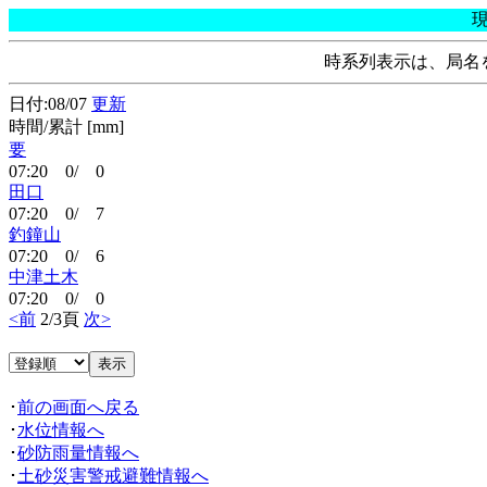
時系列表示は、局名
日付:08/07
更新
時間/累計 [mm]
要
07:20 0/ 0
田口
07:20 0/ 7
釣鐘山
07:20 0/ 6
中津土木
07:20 0/ 0
<前
2/3頁
次>
･
前の画面へ戻る
･
水位情報へ
･
砂防雨量情報へ
･
土砂災害警戒避難情報へ