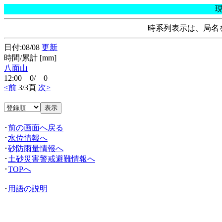
時系列表示は、局名
日付:08/08
更新
時間/累計 [mm]
八面山
12:00 0/ 0
<前
3/3頁
次>
･
前の画面へ戻る
･
水位情報へ
･
砂防雨量情報へ
･
土砂災害警戒避難情報へ
･
TOPへ
･
用語の説明