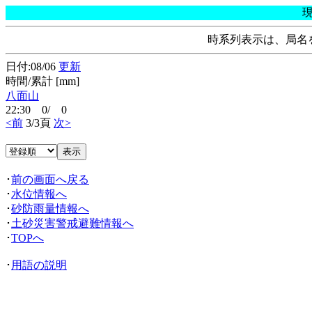
時系列表示は、局名
日付:08/06
更新
時間/累計 [mm]
八面山
22:30 0/ 0
<前
3/3頁
次>
･
前の画面へ戻る
･
水位情報へ
･
砂防雨量情報へ
･
土砂災害警戒避難情報へ
･
TOPへ
･
用語の説明