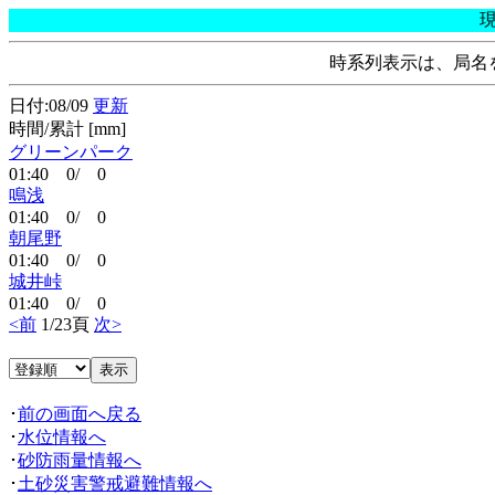
時系列表示は、局名
日付:08/09
更新
時間/累計 [mm]
グリーンパーク
01:40 0/ 0
鳴浅
01:40 0/ 0
朝尾野
01:40 0/ 0
城井峠
01:40 0/ 0
<前
1/23頁
次>
･
前の画面へ戻る
･
水位情報へ
･
砂防雨量情報へ
･
土砂災害警戒避難情報へ