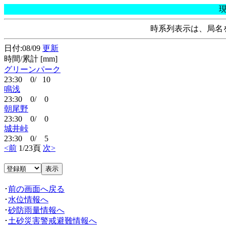
時系列表示は、局名
日付:08/09
更新
時間/累計 [mm]
グリーンパーク
23:30 0/ 10
鳴浅
23:30 0/ 0
朝尾野
23:30 0/ 0
城井峠
23:30 0/ 5
<前
1/23頁
次>
･
前の画面へ戻る
･
水位情報へ
･
砂防雨量情報へ
･
土砂災害警戒避難情報へ