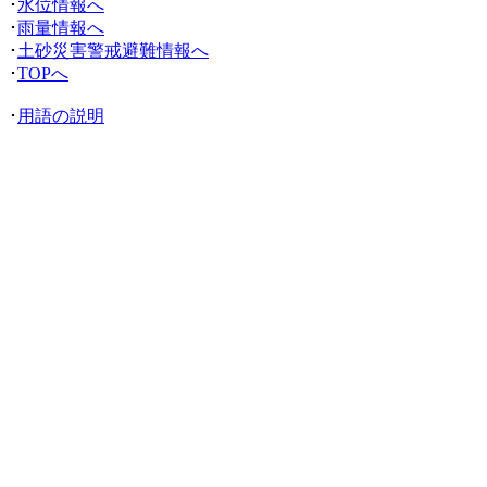
･
水位情報へ
･
雨量情報へ
･
土砂災害警戒避難情報へ
･
TOPへ
･
用語の説明