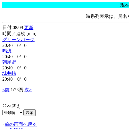
現
時系列表示は、局名
日付:08/09
更新
時間／連続 [mm]
グリーンパーク
20:40 0/ 0
鳴浅
20:40 0/ 0
朝尾野
20:40 0/ 0
城井峠
20:40 0/ 0
<前
1/23頁
次>
並べ替え
･
前の画面へ戻る