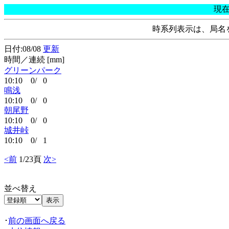
現
時系列表示は、局名
日付:08/08
更新
時間／連続 [mm]
グリーンパーク
10:10 0/ 0
鳴浅
10:10 0/ 0
朝尾野
10:10 0/ 0
城井峠
10:10 0/ 1
<前
1/23頁
次>
並べ替え
･
前の画面へ戻る