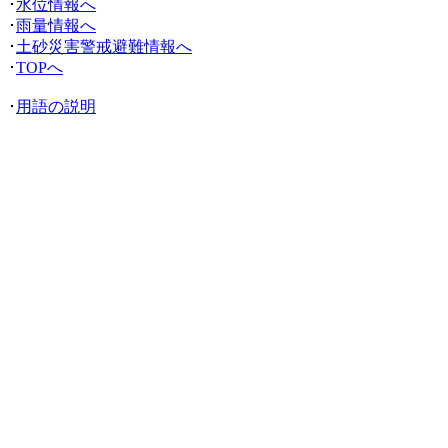
･
水位情報へ
･
雨量情報へ
･
土砂災害警戒避難情報へ
･
TOPへ
･
用語の説明