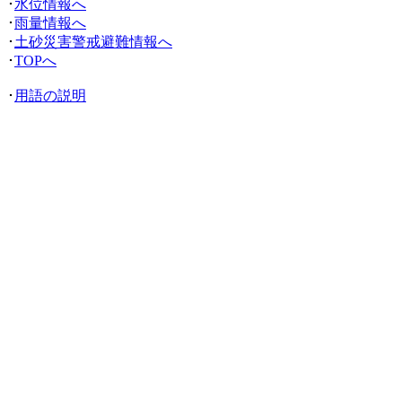
･
水位情報へ
･
雨量情報へ
･
土砂災害警戒避難情報へ
･
TOPへ
･
用語の説明