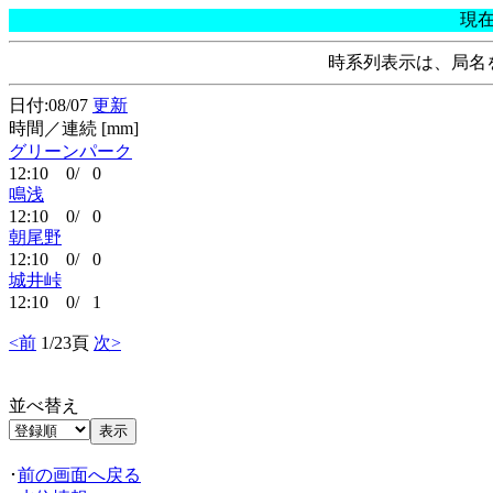
現
時系列表示は、局名
日付:08/07
更新
時間／連続 [mm]
グリーンパーク
12:10 0/ 0
鳴浅
12:10 0/ 0
朝尾野
12:10 0/ 0
城井峠
12:10 0/ 1
<前
1/23頁
次>
並べ替え
･
前の画面へ戻る