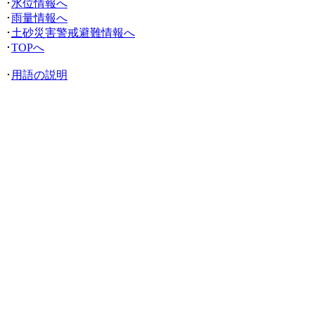
･
水位情報へ
･
雨量情報へ
･
土砂災害警戒避難情報へ
･
TOPへ
･
用語の説明