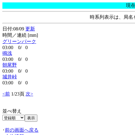
現
時系列表示は、局名
日付:08/09
更新
時間／連続 [mm]
グリーンパーク
03:00 0/ 0
鳴浅
03:00 0/ 0
朝尾野
03:00 0/ 0
城井峠
03:00 0/ 0
<前
1/23頁
次>
並べ替え
･
前の画面へ戻る