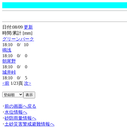
日付:08/09
更新
時間/累計 [mm]
グリーンパーク
18:10 0/ 10
鳴浅
18:10 0/ 0
朝尾野
18:10 0/ 0
城井峠
18:10 0/ 5
<前
1/23頁
次>
･
前の画面へ戻る
･
水位情報へ
･
砂防雨量情報へ
･
土砂災害警戒避難情報へ