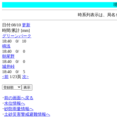
時系列表示は、局名
日付:08/10
更新
時間/累計 [mm]
グリーンパーク
18:40 0/ 10
鳴浅
18:40 0/ 0
朝尾野
18:40 0/ 0
城井峠
18:40 0/ 5
<前
1/23頁
次>
･
前の画面へ戻る
･
水位情報へ
･
砂防雨量情報へ
･
土砂災害警戒避難情報へ