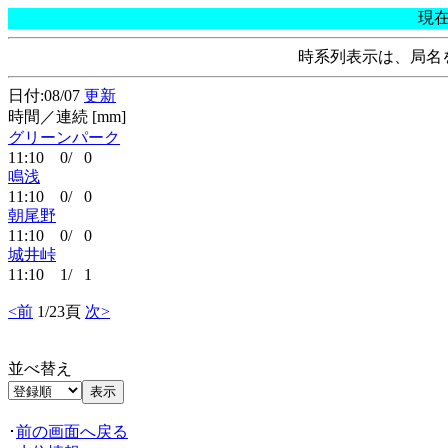
現
時系列表示は、局名
日付:08/07
更新
時間／連続 [mm]
グリーンパーク
11:10 0/ 0
鳴浅
11:10 0/ 0
朝尾野
11:10 0/ 0
城井峠
11:10 1/ 1
<前
1/23頁
次>
並べ替え
･
前の画面へ戻る