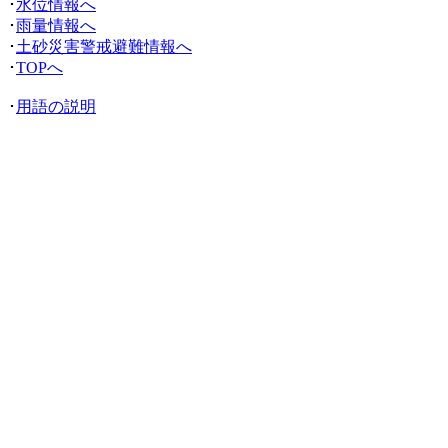
･
水位情報へ
･
雨量情報へ
･
土砂災害警戒避難情報へ
･
TOPへ
･
用語の説明