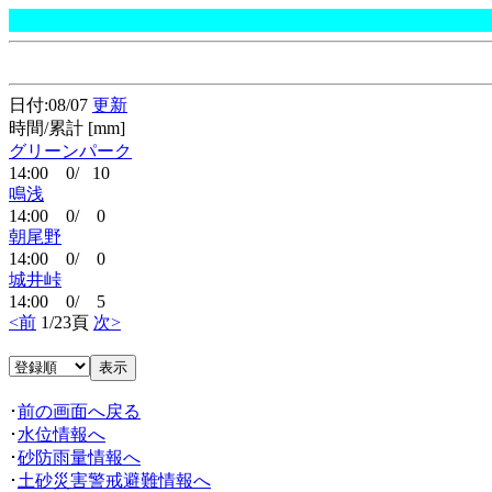
日付:08/07
更新
時間/累計 [mm]
グリーンパーク
14:00 0/ 10
鳴浅
14:00 0/ 0
朝尾野
14:00 0/ 0
城井峠
14:00 0/ 5
<前
1/23頁
次>
･
前の画面へ戻る
･
水位情報へ
･
砂防雨量情報へ
･
土砂災害警戒避難情報へ