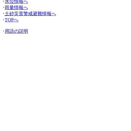
･
水位情報へ
･
雨量情報へ
･
土砂災害警戒避難情報へ
･
TOPへ
･
用語の説明