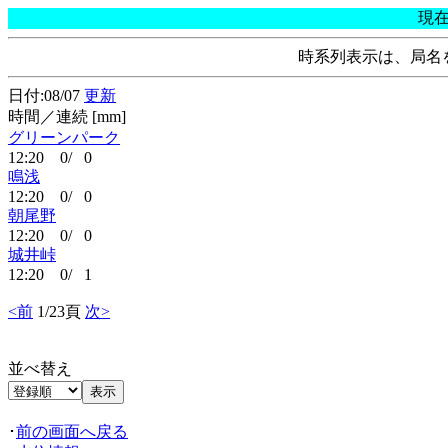
現
時系列表示は、局名
日付:08/07
更新
時間／連続 [mm]
グリーンパーク
12:20 0/ 0
鳴浅
12:20 0/ 0
朝尾野
12:20 0/ 0
城井峠
12:20 0/ 1
<前
1/23頁
次>
並べ替え
･
前の画面へ戻る