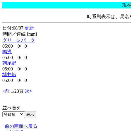
現
時系列表示は、局名
日付:08/07
更新
時間／連続 [mm]
グリーンパーク
05:00 0/ 0
鳴浅
05:00 0/ 0
朝尾野
05:00 0/ 0
城井峠
05:00 0/ 0
<前
1/23頁
次>
並べ替え
･
前の画面へ戻る