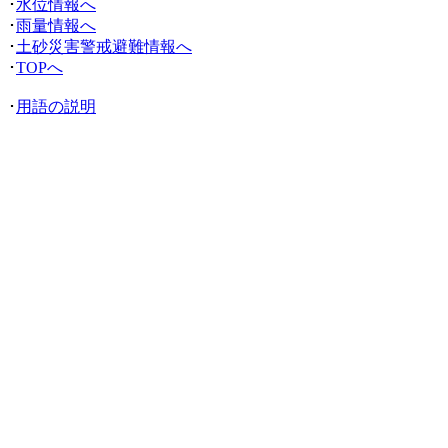
･
水位情報へ
･
雨量情報へ
･
土砂災害警戒避難情報へ
･
TOPへ
･
用語の説明