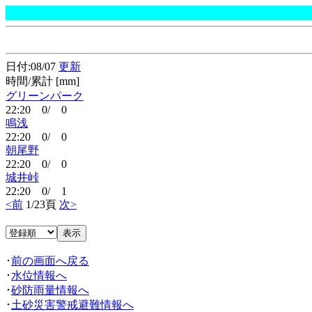
日付:08/07
更新
時間/累計 [mm]
グリーンパーク
22:20 0/ 0
鳴浅
22:20 0/ 0
朝尾野
22:20 0/ 0
城井峠
22:20 0/ 1
<前
1/23頁
次>
･
前の画面へ戻る
･
水位情報へ
･
砂防雨量情報へ
･
土砂災害警戒避難情報へ