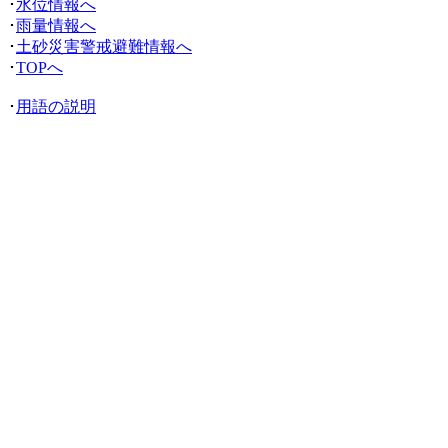
･
水位情報へ
･
雨量情報へ
･
土砂災害警戒避難情報へ
･
TOPへ
･
用語の説明