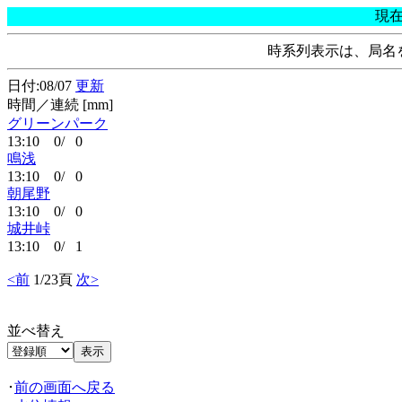
現
時系列表示は、局名
日付:08/07
更新
時間／連続 [mm]
グリーンパーク
13:10 0/ 0
鳴浅
13:10 0/ 0
朝尾野
13:10 0/ 0
城井峠
13:10 0/ 1
<前
1/23頁
次>
並べ替え
･
前の画面へ戻る