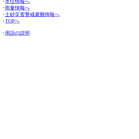
･
水位情報へ
･
雨量情報へ
･
土砂災害警戒避難情報へ
･
TOPへ
･
用語の説明