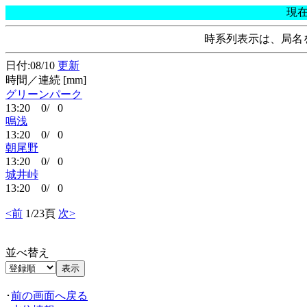
現
時系列表示は、局名
日付:08/10
更新
時間／連続 [mm]
グリーンパーク
13:20 0/ 0
鳴浅
13:20 0/ 0
朝尾野
13:20 0/ 0
城井峠
13:20 0/ 0
<前
1/23頁
次>
並べ替え
･
前の画面へ戻る