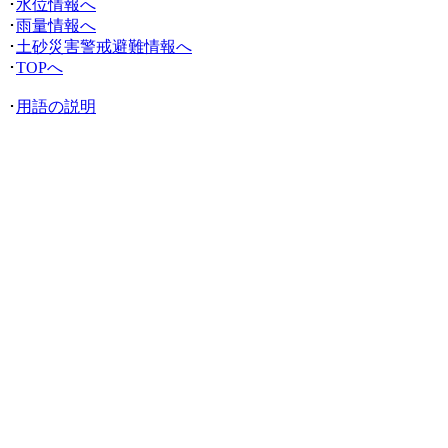
･
水位情報へ
･
雨量情報へ
･
土砂災害警戒避難情報へ
･
TOPへ
･
用語の説明