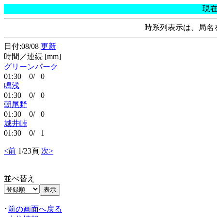
現
時系列表示は、局名
日付:08/08
更新
時間／連続 [mm]
グリーンパーク
01:30 0/ 0
鳴浅
01:30 0/ 0
朝尾野
01:30 0/ 0
城井峠
01:30 0/ 1
<前
1/23頁
次>
並べ替え
･
前の画面へ戻る