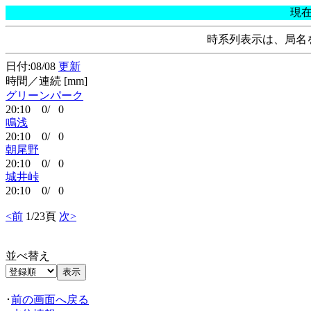
現
時系列表示は、局名
日付:08/08
更新
時間／連続 [mm]
グリーンパーク
20:10 0/ 0
鳴浅
20:10 0/ 0
朝尾野
20:10 0/ 0
城井峠
20:10 0/ 0
<前
1/23頁
次>
並べ替え
･
前の画面へ戻る