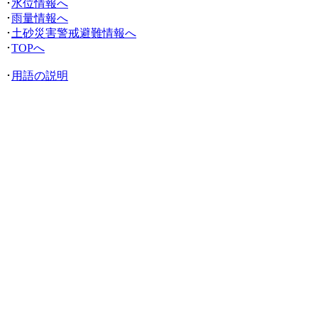
･
水位情報へ
･
雨量情報へ
･
土砂災害警戒避難情報へ
･
TOPへ
･
用語の説明