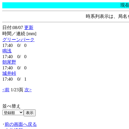
現
時系列表示は、局名
日付:08/07
更新
時間／連続 [mm]
グリーンパーク
17:40 0/ 0
鳴浅
17:40 0/ 0
朝尾野
17:40 0/ 0
城井峠
17:40 0/ 1
<前
1/23頁
次>
並べ替え
･
前の画面へ戻る