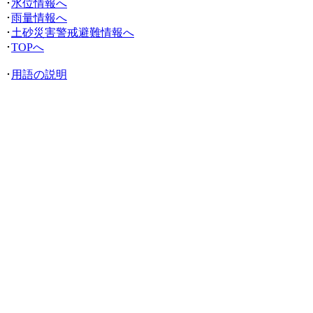
･
水位情報へ
･
雨量情報へ
･
土砂災害警戒避難情報へ
･
TOPへ
･
用語の説明