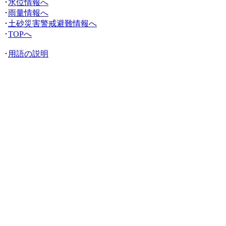
･
水位情報へ
･
雨量情報へ
･
土砂災害警戒避難情報へ
･
TOPへ
･
用語の説明