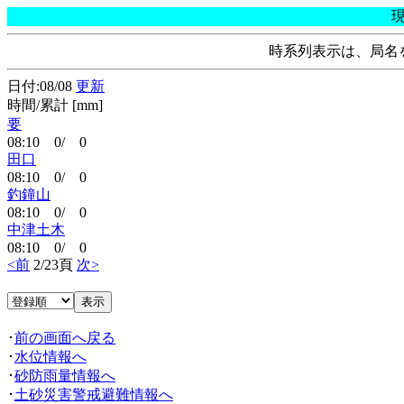
時系列表示は、局名
日付:08/08
更新
時間/累計 [mm]
要
08:10 0/ 0
田口
08:10 0/ 0
釣鐘山
08:10 0/ 0
中津土木
08:10 0/ 0
<前
2/23頁
次>
･
前の画面へ戻る
･
水位情報へ
･
砂防雨量情報へ
･
土砂災害警戒避難情報へ