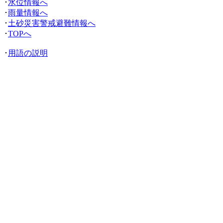
･
水位情報へ
･
雨量情報へ
･
土砂災害警戒避難情報へ
･
TOPへ
･
用語の説明