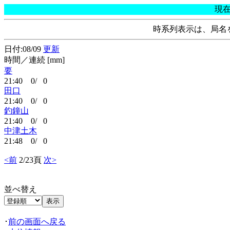
現
時系列表示は、局名
日付:08/09
更新
時間／連続 [mm]
要
21:40 0/ 0
田口
21:40 0/ 0
釣鐘山
21:40 0/ 0
中津土木
21:48 0/ 0
<前
2/23頁
次>
並べ替え
･
前の画面へ戻る