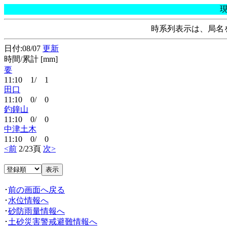
時系列表示は、局名
日付:08/07
更新
時間/累計 [mm]
要
11:10 1/ 1
田口
11:10 0/ 0
釣鐘山
11:10 0/ 0
中津土木
11:10 0/ 0
<前
2/23頁
次>
･
前の画面へ戻る
･
水位情報へ
･
砂防雨量情報へ
･
土砂災害警戒避難情報へ