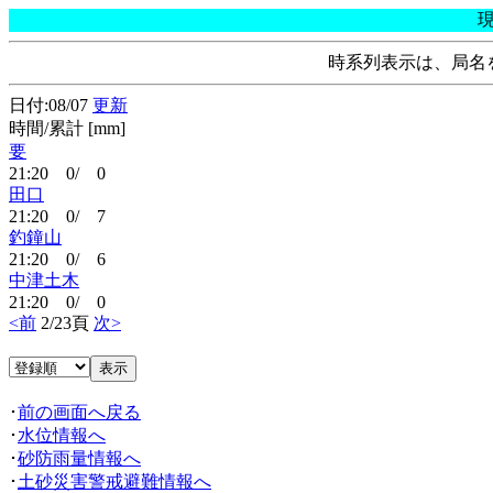
時系列表示は、局名
日付:08/07
更新
時間/累計 [mm]
要
21:20 0/ 0
田口
21:20 0/ 7
釣鐘山
21:20 0/ 6
中津土木
21:20 0/ 0
<前
2/23頁
次>
･
前の画面へ戻る
･
水位情報へ
･
砂防雨量情報へ
･
土砂災害警戒避難情報へ