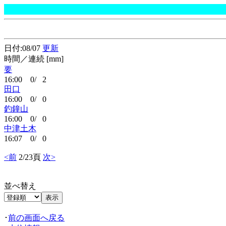
日付:08/07
更新
時間／連続 [mm]
要
16:00 0/ 2
田口
16:00 0/ 0
釣鐘山
16:00 0/ 0
中津土木
16:07 0/ 0
<前
2/23頁
次>
並べ替え
･
前の画面へ戻る