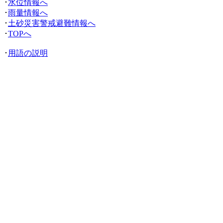
･
水位情報へ
･
雨量情報へ
･
土砂災害警戒避難情報へ
･
TOPへ
･
用語の説明