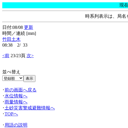
現
時系列表示は、局名
日付:08/08
更新
時間／連続 [mm]
竹田土木
08:38 2/ 33
<前
23/23頁
次>
並べ替え
･
前の画面へ戻る
･
水位情報へ
･
雨量情報へ
･
土砂災害警戒避難情報へ
･
TOPへ
･
用語の説明