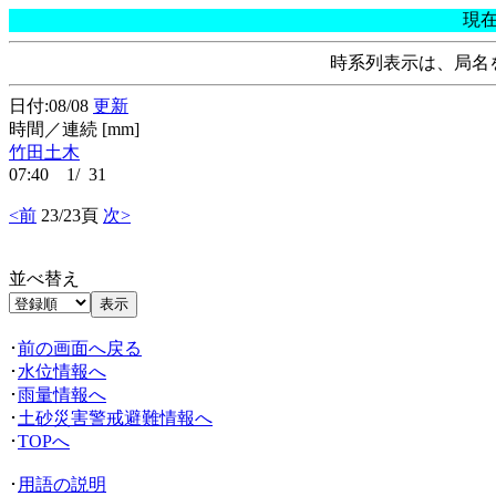
現
時系列表示は、局名
日付:08/08
更新
時間／連続 [mm]
竹田土木
07:40 1/ 31
<前
23/23頁
次>
並べ替え
･
前の画面へ戻る
･
水位情報へ
･
雨量情報へ
･
土砂災害警戒避難情報へ
･
TOPへ
･
用語の説明