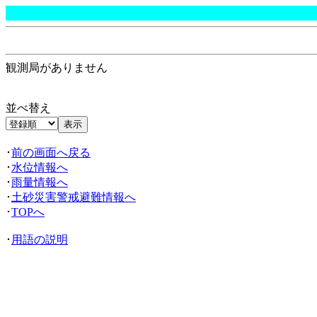
観測局がありません
並べ替え
･
前の画面へ戻る
･
水位情報へ
･
雨量情報へ
･
土砂災害警戒避難情報へ
･
TOPへ
･
用語の説明