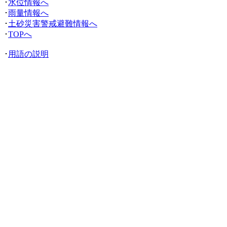
･
水位情報へ
･
雨量情報へ
･
土砂災害警戒避難情報へ
･
TOPへ
･
用語の説明