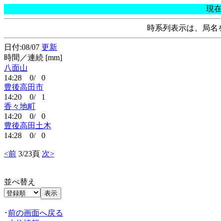
現
時系列表示は、局名
日付:08/07
更新
時間／連続 [mm]
八面山
14:28 0/ 0
豊後高田市
14:20 0/ 1
香々地町
14:20 0/ 0
豊後高田土木
14:28 0/ 0
<前
3/23頁
次>
並べ替え
･
前の画面へ戻る