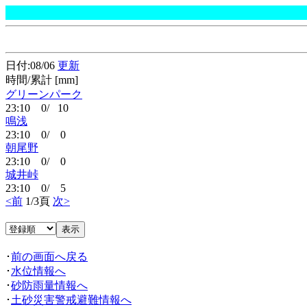
日付:08/06
更新
時間/累計 [mm]
グリーンパーク
23:10 0/ 10
鳴浅
23:10 0/ 0
朝尾野
23:10 0/ 0
城井峠
23:10 0/ 5
<前
1/3頁
次>
･
前の画面へ戻る
･
水位情報へ
･
砂防雨量情報へ
･
土砂災害警戒避難情報へ