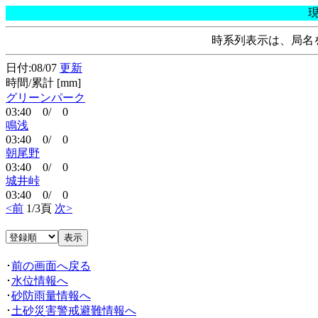
時系列表示は、局名
日付:08/07
更新
時間/累計 [mm]
グリーンパーク
03:40 0/ 0
鳴浅
03:40 0/ 0
朝尾野
03:40 0/ 0
城井峠
03:40 0/ 0
<前
1/3頁
次>
･
前の画面へ戻る
･
水位情報へ
･
砂防雨量情報へ
･
土砂災害警戒避難情報へ