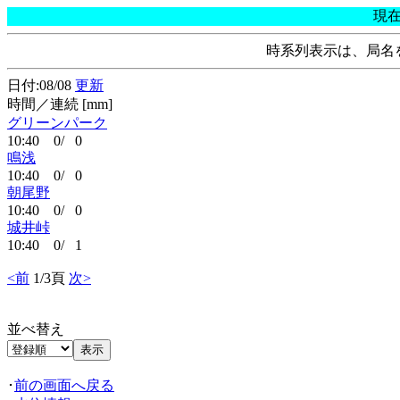
現
時系列表示は、局名
日付:08/08
更新
時間／連続 [mm]
グリーンパーク
10:40 0/ 0
鳴浅
10:40 0/ 0
朝尾野
10:40 0/ 0
城井峠
10:40 0/ 1
<前
1/3頁
次>
並べ替え
･
前の画面へ戻る