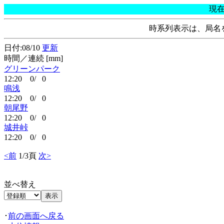
現
時系列表示は、局名
日付:08/10
更新
時間／連続 [mm]
グリーンパーク
12:20 0/ 0
鳴浅
12:20 0/ 0
朝尾野
12:20 0/ 0
城井峠
12:20 0/ 0
<前
1/3頁
次>
並べ替え
･
前の画面へ戻る