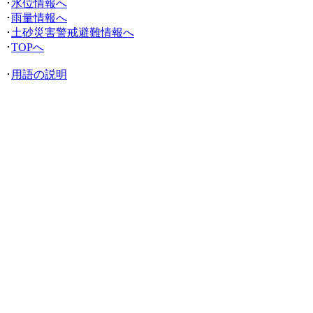
･
水位情報へ
･
雨量情報へ
･
土砂災害警戒避難情報へ
･
TOPへ
･
用語の説明