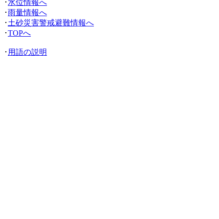
･
水位情報へ
･
雨量情報へ
･
土砂災害警戒避難情報へ
･
TOPへ
･
用語の説明