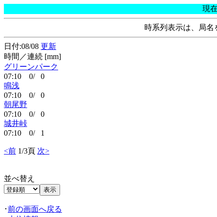
現
時系列表示は、局名
日付:08/08
更新
時間／連続 [mm]
グリーンパーク
07:10 0/ 0
鳴浅
07:10 0/ 0
朝尾野
07:10 0/ 0
城井峠
07:10 0/ 1
<前
1/3頁
次>
並べ替え
･
前の画面へ戻る