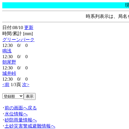
時系列表示は、局名
日付:08/10
更新
時間/累計 [mm]
グリーンパーク
12:30 0/ 0
鳴浅
12:30 0/ 0
朝尾野
12:30 0/ 0
城井峠
12:30 0/ 0
<前
1/3頁
次>
･
前の画面へ戻る
･
水位情報へ
･
砂防雨量情報へ
･
土砂災害警戒避難情報へ