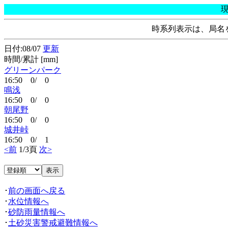
時系列表示は、局名
日付:08/07
更新
時間/累計 [mm]
グリーンパーク
16:50 0/ 0
鳴浅
16:50 0/ 0
朝尾野
16:50 0/ 0
城井峠
16:50 0/ 1
<前
1/3頁
次>
･
前の画面へ戻る
･
水位情報へ
･
砂防雨量情報へ
･
土砂災害警戒避難情報へ