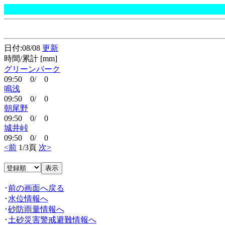
日付:08/08
更新
時間/累計 [mm]
グリーンパーク
09:50 0/ 0
鳴浅
09:50 0/ 0
朝尾野
09:50 0/ 0
城井峠
09:50 0/ 0
<前
1/3頁
次>
･
前の画面へ戻る
･
水位情報へ
･
砂防雨量情報へ
･
土砂災害警戒避難情報へ