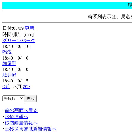
時系列表示は、局名
日付:08/09
更新
時間/累計 [mm]
グリーンパーク
18:40 0/ 10
鳴浅
18:40 0/ 0
朝尾野
18:40 0/ 0
城井峠
18:40 0/ 5
<前
1/3頁
次>
･
前の画面へ戻る
･
水位情報へ
･
砂防雨量情報へ
･
土砂災害警戒避難情報へ