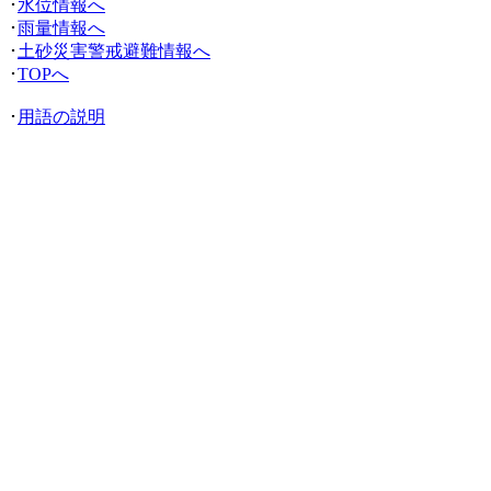
･
水位情報へ
･
雨量情報へ
･
土砂災害警戒避難情報へ
･
TOPへ
･
用語の説明